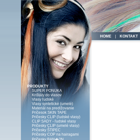
HOME
|
KONTAKT
PRODUKTY
SUPER PONUKA
Krištály do vlasov
Vlasy ľudské
Vlasy syntetické (umelé)
Materiál na predlžovanie
Príčesok SKIN TAPE
Príčesky CLIP (ľudské vlasy)
CLIP SADY - ľudské vlasy
Príčesky CLIP (umelé vlasy)
Príčesky ŠTIPEC
Príčesky COP na hairagami
Príčesky BAN�?N