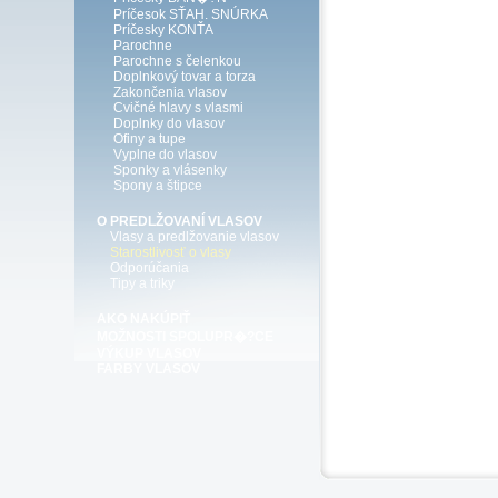
Príčesok SŤAH. SNÚRKA
Príčesky KONŤA
Parochne
Parochne s čelenkou
Doplnkový tovar a torza
Zakončenia vlasov
Cvičné hlavy s vlasmi
Doplnky do vlasov
Ofiny a tupe
Vyplne do vlasov
Sponky a vlásenky
Spony a štipce
O PREDLŽOVANÍ VLASOV
Vlasy a predlžovanie vlasov
Starostlivosť o vlasy
Odporúčania
Tipy a triky
AKO NAKÚPIŤ
MOŽNOSTI SPOLUPR�?CE
VÝKUP VLASOV
FARBY VLASOV