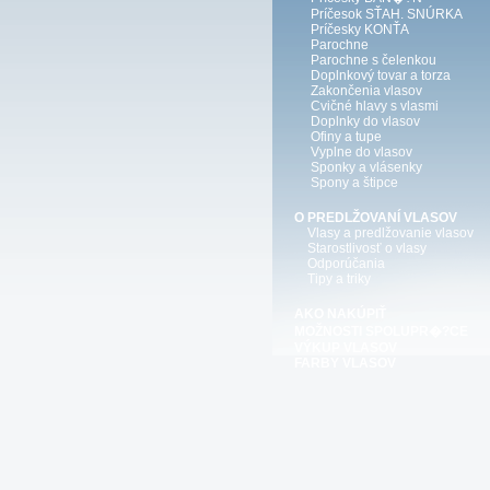
Príčesok SŤAH. SNÚRKA
Príčesky KONŤA
Parochne
Parochne s čelenkou
Doplnkový tovar a torza
Zakončenia vlasov
Cvičné hlavy s vlasmi
Doplnky do vlasov
Ofiny a tupe
Vyplne do vlasov
Sponky a vlásenky
Spony a štipce
O PREDLŽOVANÍ VLASOV
Vlasy a predlžovanie vlasov
Starostlivosť o vlasy
Odporúčania
Tipy a triky
AKO NAKÚPIŤ
MOŽNOSTI SPOLUPR�?CE
VÝKUP VLASOV
FARBY VLASOV