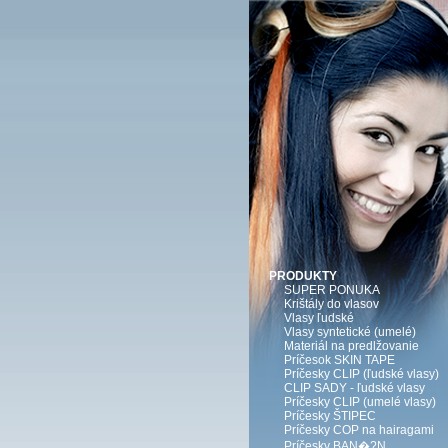
PRODUKTY
SUPER PONUKA
Krištály do vlasov
Vlasy ľudské
Vlasy syntetické (umelé)
Materiál na predlžovanie
Príčesok SKIN TAPE
Príčesky CLIP (ľudské vlasy)
CLIP SADY - ľudské vlasy
Príčesky CLIP (umelé vlasy)
Príčesky ŠTIPEC
Príčesky COP na hairagami
Príčesky BAN�?N