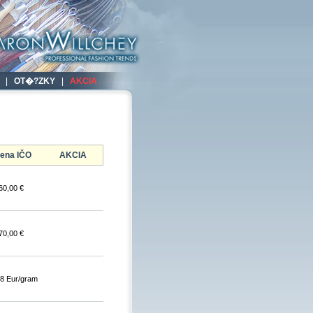
|
OT�?ZKY
|
AKCIA
ena IČO
AKCIA
60,00 €
70,00 €
48 Eur/gram