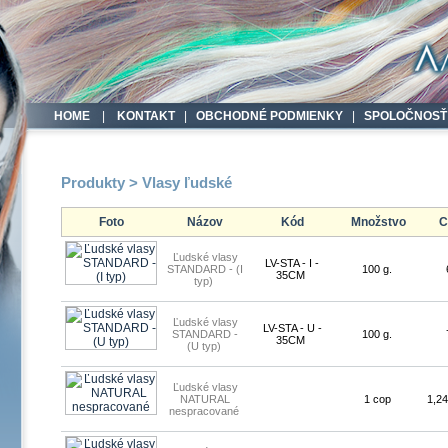
HOME
|
KONTAKT
|
OBCHODNÉ PODMIENKY
|
SPOLOČNOSŤ
Produkty > Vlasy ľudské
Foto
Názov
Kód
Množstvo
C
Ľudské vlasy
LV-STA - I -
STANDARD - (I
100 g.
35CM
typ)
Ľudské vlasy
LV-STA - U -
STANDARD -
100 g.
35CM
(U typ)
Ľudské vlasy
NATURAL
1 cop
1,2
nespracované