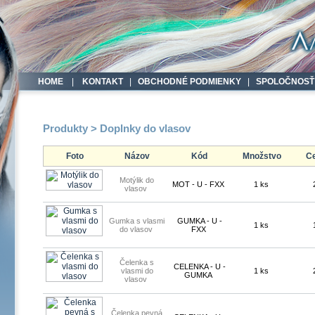
HOME
|
KONTAKT
|
OBCHODNÉ PODMIENKY
|
SPOLOČNOSŤ
Produkty > Doplnky do vlasov
Foto
Názov
Kód
Množstvo
Ce
Motýlik do
MOT - U - FXX
1 ks
vlasov
Gumka s vlasmi
GUMKA - U -
1 ks
do vlasov
FXX
Čelenka s
CELENKA - U -
vlasmi do
1 ks
GUMKA
vlasov
Čelenka pevná