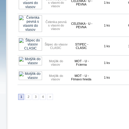
CELENKA - U -
s vlasmi do
1 ks
PEVNA
vlasov
Čelenka pevná
CELENKA - U -
s vlasmi do
1 ks
PEVNA
vlasov
Štipec do vlasov
STIPEC -
1 ks
CLASIC
CLASIC
Motýlik do
MOT - U -
1 ks
vlasov
Fcierna
Motýlik do
MOT - U -
1 ks
vlasov
Ftmavo hneda
1
2
3
4
>