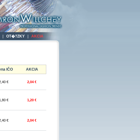
|
OT�?ZKY
|
AKCIA
na IČO
AKCIA
2,40 €
2,04 €
1,80 €
1,20 €
2,40 €
2,04 €