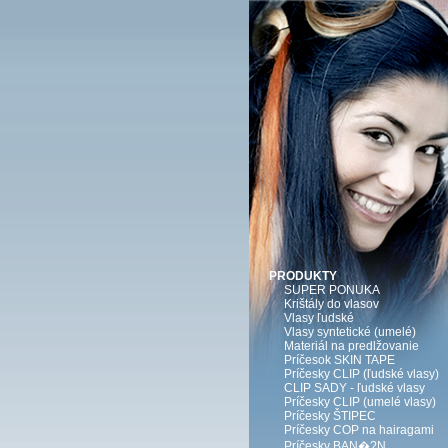
PRODUKTY
SUPER PONUKA
Krištály do vlasov
Vlasy ľudské
Vlasy syntetické (umelé)
Materiál na predlžovanie
Príčesok SKIN TAPE
Príčesky CLIP (ľudské vlasy)
CLIP SADY - ľudské vlasy
Príčesky CLIP (umelé vlasy)
Príčesky ŠTIPEC
Príčesky COP na hairagami
Príčesky BAN�?N