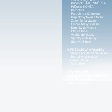
Príčesok SŤAH. SNÚRKA
Príčesky KONŤA
Parochne
Parochne s čelenkou
Doplnkový tovar a torza
Zakončenia vlasov
Cvičné hlavy s vlasmi
Doplnky do vlasov
Ofiny a tupe
Vyplne do vlasov
Sponky a vlásenky
Spony a štipce
O PREDLŽOVANÍ VLASOV
Vlasy a predlžovanie vlasov
Starostlivosť o vlasy
Odporúčania
Tipy a triky
AKO NAKÚPIŤ
MOŽNOSTI SPOLUPR�?CE
VÝKUP VLASOV
FARBY VLASOV