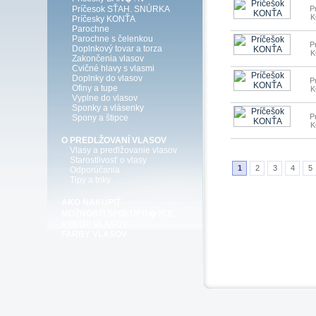
Príčesok SŤAH. SNÚRKA
P
Príčesky KONŤA
Parochne
Parochne s čelenkou
P
Doplnkový tovar a torza
Zakončenia vlasov
Cvičné hlavy s vlasmi
Doplnky do vlasov
P
Ofiny a tupe
Vyplne do vlasov
Sponky a vlásenky
P
Spony a štipce
O PREDLŽOVANÍ VLASOV
Vlasy a predlžovanie vlasov
Starostlivosť o vlasy
1
2
3
4
5
Odporúčania
Tipy a triky
AKO NAKÚPIŤ
MOŽNOSTI SPOLUPR�?CE
VÝKUP VLASOV
FARBY VLASOV