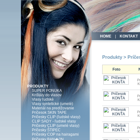
HOME
|
KONTAKT
Produkty > Príč
Foto
P
PRODUKTY
SUPER PONUKA
Krištály do vlasov
P
Vlasy ľudské
Vlasy syntetické (umelé)
Materiál na predlžovanie
P
Príčesok SKIN TAPE
Príčesky CLIP (ľudské vlasy)
CLIP SADY - ľudské vlasy
Príčesky CLIP (umelé vlasy)
P
Príčesky ŠTIPEC
Príčesky COP na hairagami
Príčesky BAN�?N