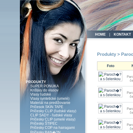
HOME
|
KONTAKT
Produkty > Paro
Foto
Par
č
PRODUKTY
SUPER PONUKA
Krištály do vlasov
Par
Vlasy ľudské
č
Vlasy syntetické (umelé)
Materiál na predlžovanie
Príčesok SKIN TAPE
Par
Príčesky CLIP (ľudské vlasy)
č
CLIP SADY - ľudské vlasy
Príčesky CLIP (umelé vlasy)
Príčesky ŠTIPEC
Par
Príčesky COP na hairagami
č
Príčesky BAN�?N