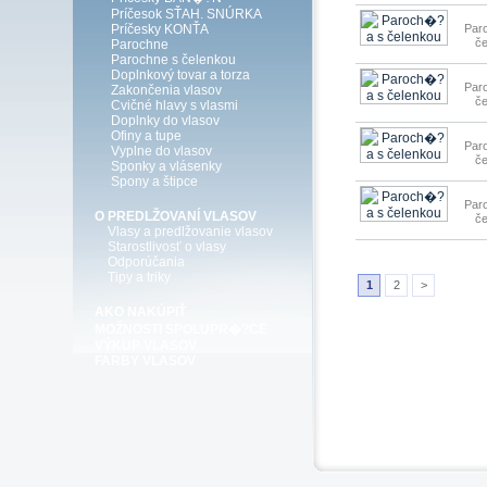
Príčesok SŤAH. SNÚRKA
Príčesky KONŤA
Par
č
Parochne
Parochne s čelenkou
Doplnkový tovar a torza
Par
Zakončenia vlasov
č
Cvičné hlavy s vlasmi
Doplnky do vlasov
Ofiny a tupe
Par
Vyplne do vlasov
č
Sponky a vlásenky
Spony a štipce
Par
O PREDLŽOVANÍ VLASOV
č
Vlasy a predlžovanie vlasov
Starostlivosť o vlasy
Odporúčania
Tipy a triky
1
2
>
AKO NAKÚPIŤ
MOŽNOSTI SPOLUPR�?CE
VÝKUP VLASOV
FARBY VLASOV