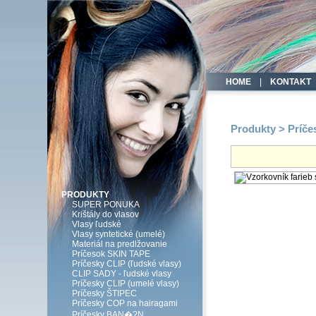
HOME
|
KONTAKT
Produkty > Príč
PRODUKTY
SUPER PONUKA
Krištály do vlasov
Vlasy ľudské
Vlasy syntetické (umelé)
Materiál na predlžovanie
Príčesok SKIN TAPE
Príčesky CLIP (ľudské vlasy)
CLIP SADY - ľudské vlasy
Príčesky CLIP (umelé vlasy)
Príčesky ŠTIPEC
Príčesky COP na hairagami
Príčesky BAN�?N