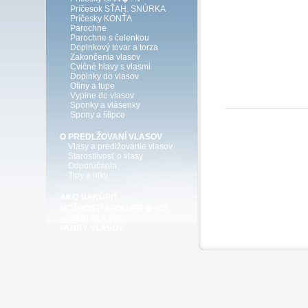
Príčesok SŤAH. SNÚRKA
Príčesky KONŤA
Parochne
Parochne s čelenkou
Doplnkový tovar a torza
Zakončenia vlasov
Cvičné hlavy s vlasmi
Doplnky do vlasov
Ofiny a tupe
Vyplne do vlasov
Sponky a vlásenky
Spony a štipce
O PREDLŽOVANÍ VLASOV
Vlasy a predlžovanie vlasov
Starostlivosť o vlasy
Odporúčania
Tipy a triky
AKO NAKÚPIŤ
MOŽNOSTI SPOLUPR�?CE
VÝKUP VLASOV
FARBY VLASOV