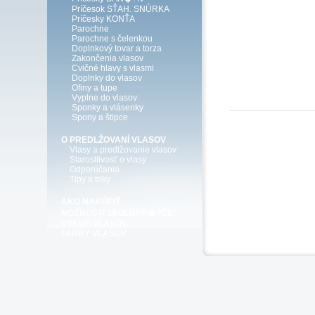
Príčesok SŤAH. SNÚRKA
Príčesky KONŤA
Parochne
Parochne s čelenkou
Doplnkový tovar a torza
Zakončenia vlasov
Cvičné hlavy s vlasmi
Doplnky do vlasov
Ofiny a tupe
Vyplne do vlasov
Sponky a vlásenky
Spony a štipce
O PREDLŽOVANÍ VLASOV
Vlasy a predlžovanie vlasov
Starostlivosť o vlasy
Odporúčania
Tipy a triky
AKO NAKÚPIŤ
MOŽNOSTI SPOLUPR�?CE
VÝKUP VLASOV
FARBY VLASOV