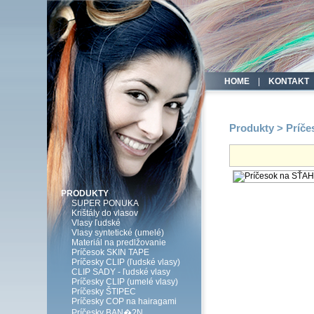
HOME
|
KONTAKT
Produkty > Prí
PRODUKTY
SUPER PONUKA
Krištály do vlasov
Vlasy ľudské
Vlasy syntetické (umelé)
Materiál na predlžovanie
Príčesok SKIN TAPE
Príčesky CLIP (ľudské vlasy)
CLIP SADY - ľudské vlasy
Príčesky CLIP (umelé vlasy)
Príčesky ŠTIPEC
Príčesky COP na hairagami
Príčesky BAN�?N