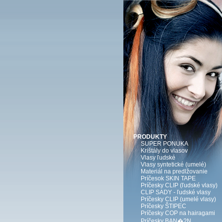
PRODUKTY
SUPER PONUKA
Krištály do vlasov
Vlasy ľudské
Vlasy syntetické (umelé)
Materiál na predlžovanie
Príčesok SKIN TAPE
Príčesky CLIP (ľudské vlasy)
CLIP SADY - ľudské vlasy
Príčesky CLIP (umelé vlasy)
Príčesky ŠTIPEC
Príčesky COP na hairagami
Príčesky BAN�?N