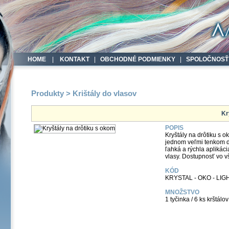
HOME
|
KONTAKT
|
OBCHODNÉ PODMIENKY
|
SPOLOČNOSŤ
Produkty > Krištály do vlasov
Kr
POPIS
Kryštály na drôtiku s o
jednom veľmi tenkom d
ľahká a rýchla aplikác
vlasy. Dostupnosť vo v
KÓD
KRYSTAL - OKO - LI
MNOŽSTVO
1 tyčinka / 6 ks krštálov