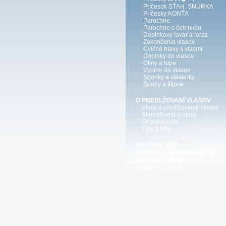
Príčesok SŤAH. SNÚRKA
Príčesky KONŤA
Parochne
Parochne s čelenkou
Doplnkový tovar a torza
Zakončenia vlasov
Cvičné hlavy s vlasmi
Doplnky do vlasov
Ofiny a tupe
Vyplne do vlasov
Sponky a vlásenky
Spony a štipce
O PREDLŽOVANÍ VLASOV
Vlasy a predlžovanie vlasov
Starostlivosť o vlasy
Odporúčania
Tipy a triky
AKO NAKÚPIŤ
MOŽNOSTI SPOLUPR�?CE
VÝKUP VLASOV
FARBY VLASOV