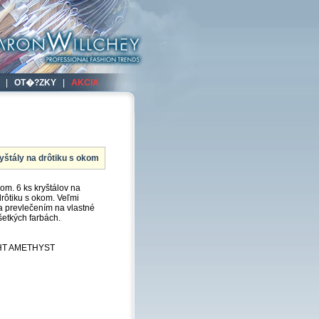
|
OT�?ZKY
|
AKCIA
yštály na drôtiku s okom
kom. 6 ks kryštálov na
rôtiku s okom. Veľmi
ia prevlečením na vlastné
šetkých farbách.
GHT AMETHYST