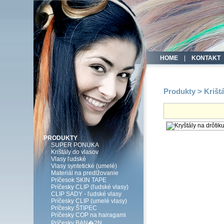
HOME
|
KONTAKT
Produkty > Krištá
PRODUKTY
SUPER PONUKA
Krištály do vlasov
Vlasy ľudské
Vlasy syntetické (umelé)
Materiál na predlžovanie
Príčesok SKIN TAPE
Príčesky CLIP (ľudské vlasy)
CLIP SADY - ľudské vlasy
Príčesky CLIP (umelé vlasy)
Príčesky ŠTIPEC
Príčesky COP na hairagami
Príčesky BAN�?N