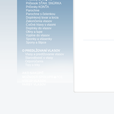
Príčesok SŤAH. SNÚRKA
Príčesky KONŤA
Parochne
Parochne s čelenkou
Doplnkový tovar a torza
Zakončenia vlasov
Cvičné hlavy s vlasmi
Doplnky do vlasov
Ofiny a tupe
Vyplne do vlasov
Sponky a vlásenky
Spony a štipce
O PREDLŽOVANÍ VLASOV
Vlasy a predlžovanie vlasov
Starostlivosť o vlasy
Odporúčania
Tipy a triky
AKO NAKÚPIŤ
MOŽNOSTI SPOLUPR�?CE
VÝKUP VLASOV
FARBY VLASOV