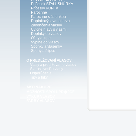
Príčesok SŤAH. SNÚRKA
Príčesky KONŤA
Parochne
Parochne s čelenkou
Doplnkový tovar a torza
Zakončenia vlasov
Cvičné hlavy s vlasmi
Doplnky do vlasov
Ofiny a tupe
Vyplne do vlasov
Sponky a vlásenky
Spony a štipce
O PREDLŽOVANÍ VLASOV
Vlasy a predlžovanie vlasov
Starostlivosť o vlasy
Odporúčania
Tipy a triky
AKO NAKÚPIŤ
MOŽNOSTI SPOLUPR�?CE
VÝKUP VLASOV
FARBY VLASOV