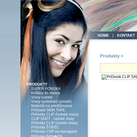
HOME
|
KONTAKT
Produkty >
PRODUKTY
SUPER PONUKA
Krištály do vlasov
Vlasy ľudské
Vlasy syntetické (umelé)
Materiál na predlžovanie
Príčesok SKIN TAPE
Príčesky CLIP (ľudské vlasy)
CLIP SADY - ľudské vlasy
Príčesky CLIP (umelé vlasy)
Príčesky ŠTIPEC
Príčesky COP na hairagami
Príčesky BAN�?N