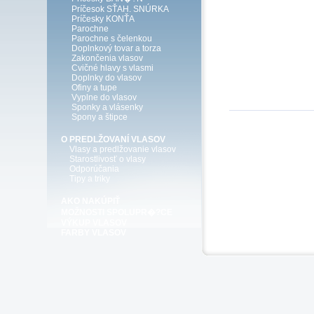
Príčesok SŤAH. SNÚRKA
Príčesky KONŤA
Parochne
Parochne s čelenkou
Doplnkový tovar a torza
Zakončenia vlasov
Cvičné hlavy s vlasmi
Doplnky do vlasov
Ofiny a tupe
Vyplne do vlasov
Sponky a vlásenky
Spony a štipce
O PREDLŽOVANÍ VLASOV
Vlasy a predlžovanie vlasov
Starostlivosť o vlasy
Odporúčania
Tipy a triky
AKO NAKÚPIŤ
MOŽNOSTI SPOLUPR�?CE
VÝKUP VLASOV
FARBY VLASOV