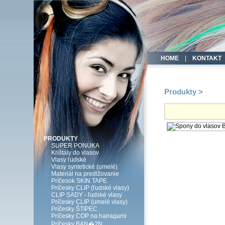
HOME
|
KONTAKT
Produkty >
PRODUKTY
SUPER PONUKA
Krištály do vlasov
Vlasy ľudské
Vlasy syntetické (umelé)
Materiál na predlžovanie
Príčesok SKIN TAPE
Príčesky CLIP (ľudské vlasy)
CLIP SADY - ľudské vlasy
Príčesky CLIP (umelé vlasy)
Príčesky ŠTIPEC
Príčesky COP na hairagami
Príčesky BAN�?N