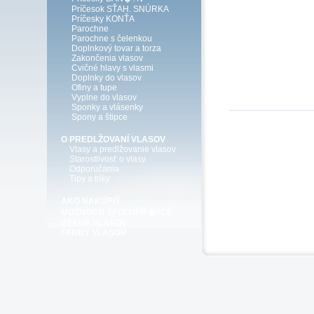
Príčesok SŤAH. SNÚRKA
Príčesky KONŤA
Parochne
Parochne s čelenkou
Doplnkový tovar a torza
Zakončenia vlasov
Cvičné hlavy s vlasmi
Doplnky do vlasov
Ofiny a tupe
Vyplne do vlasov
Sponky a vlásenky
Spony a štipce
O PREDLŽOVANÍ VLASOV
Vlasy a predlžovanie vlasov
Starostlivosť o vlasy
Odporúčania
Tipy a triky
AKO NAKÚPIŤ
MOŽNOSTI SPOLUPR�?CE
VÝKUP VLASOV
FARBY VLASOV