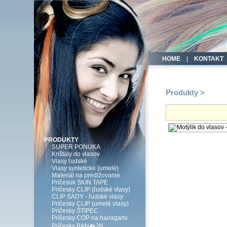
HOME
|
KONTAKT
Produkty >
PRODUKTY
SUPER PONUKA
Krištály do vlasov
Vlasy ľudské
Vlasy syntetické (umelé)
Materiál na predlžovanie
Príčesok SKIN TAPE
Príčesky CLIP (ľudské vlasy)
CLIP SADY - ľudské vlasy
Príčesky CLIP (umelé vlasy)
Príčesky ŠTIPEC
Príčesky COP na hairagami
Príčesky BAN�?N