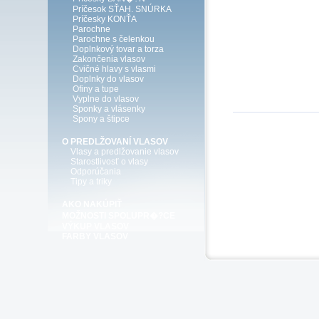
Príčesok SŤAH. SNÚRKA
Príčesky KONŤA
Parochne
Parochne s čelenkou
Doplnkový tovar a torza
Zakončenia vlasov
Cvičné hlavy s vlasmi
Doplnky do vlasov
Ofiny a tupe
Vyplne do vlasov
Sponky a vlásenky
Spony a štipce
O PREDLŽOVANÍ VLASOV
Vlasy a predlžovanie vlasov
Starostlivosť o vlasy
Odporúčania
Tipy a triky
AKO NAKÚPIŤ
MOŽNOSTI SPOLUPR�?CE
VÝKUP VLASOV
FARBY VLASOV