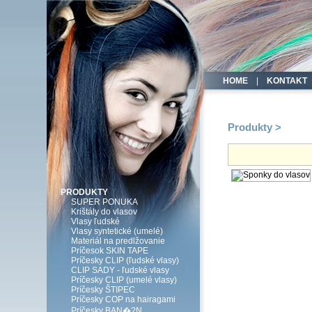
HOME
|
KONTAKT
Produkty >
PRODUKTY
SUPER PONUKA
Krištály do vlasov
Vlasy ľudské
Vlasy syntetické (umelé)
Materiál na predlžovanie
Príčesok SKIN TAPE
Príčesky CLIP (ľudské vlasy)
CLIP SADY - ľudské vlasy
Príčesky CLIP (umelé vlasy)
Príčesky ŠTIPEC
Príčesky COP na hairagami
Príčesky BAN�?N