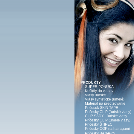
PRODUKTY
SUPER PONUKA
Krištály do vlasov
Vlasy ľudské
Vlasy syntetické (umelé)
Materiál na predlžovanie
Príčesok SKIN TAPE
Príčesky CLIP (ľudské vlasy)
CLIP SADY - ľudské vlasy
Príčesky CLIP (umelé vlasy)
Príčesky ŠTIPEC
Príčesky COP na hairagami
Príčesky BAN�?N