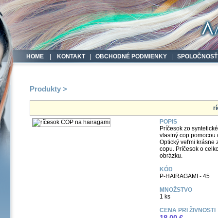
HOME
|
KONTAKT
|
OBCHODNÉ PODMIENKY
|
SPOLOČNOSŤ
Produkty >
r
POPIS
Príčesok zo syntetick
vlastný cop pomocou 
Optický veľmi krásne 
copu. Príčesok o celk
obrázku.
KÓD
P-HAIRAGAMI - 45
MNOŽSTVO
1 ks
CENA PRI ŽIVNOSTI
18,00 €