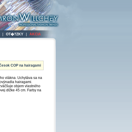
|
OT�?ZKY
|
AKCIA
íčesok COP na hairagami
ého vlákna. Uchytáva sa na
ovýnadla hairagami.
zväčšuje objem vlastného
ovej dlžke 45 cm. Farby na