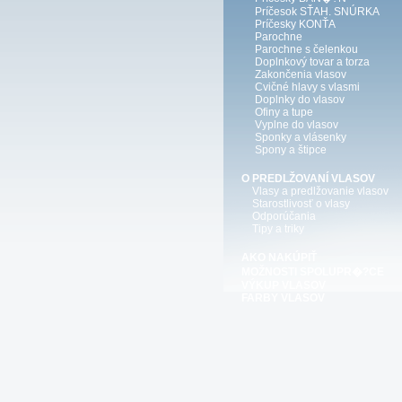
Príčesok SŤAH. SNÚRKA
Príčesky KONŤA
Parochne
Parochne s čelenkou
Doplnkový tovar a torza
Zakončenia vlasov
Cvičné hlavy s vlasmi
Doplnky do vlasov
Ofiny a tupe
Vyplne do vlasov
Sponky a vlásenky
Spony a štipce
O PREDLŽOVANÍ VLASOV
Vlasy a predlžovanie vlasov
Starostlivosť o vlasy
Odporúčania
Tipy a triky
AKO NAKÚPIŤ
MOŽNOSTI SPOLUPR�?CE
VÝKUP VLASOV
FARBY VLASOV